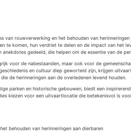
oces van rouwverwerking en het behouden van herinneringen
n te komen, hun verdriet te delen en de impact van het lev
n anekdotes gedeeld, die helpen om de essentie van de pers
langrijk voor de nabestaanden, maar ook voor de gemeensch
geschiedenis en cultuur diep geworteld zijn, krijgen uitvaa
s die de herinneringen aan de overledenen levend houden.
tige parken en historische gebouwen, biedt een inspireren
ilies kiezen voor een uitvaartlocatie die betekenisvol is 
ij het behouden van herinneringen aan dierbaren