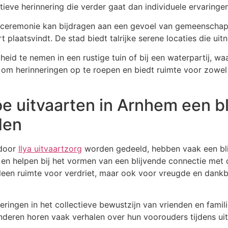
tieve herinnering die verder gaat dan individuele ervaringen
e ceremonie kan bijdragen aan een gevoel van gemeenscha
 plaatsvindt. De stad biedt talrijke serene locaties die uit
heid te nemen in een rustige tuin of bij een waterpartij, wa
 om herinneringen op te roepen en biedt ruimte voor zowel v
hoe uitvaarten in Arnhem een b
den
 door
Ilya uitvaartzorg
worden gedeeld, hebben vaak een bl
n en helpen bij het vormen van een blijvende connectie 
lleen ruimte voor verdriet, maar ook voor vreugde en dankb
neringen in het collectieve bewustzijn van vrienden en fami
nderen horen vaak verhalen over hun voorouders tijdens ui