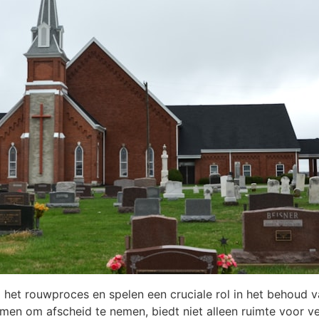
 het rouwproces en spelen een cruciale rol in het behoud 
 om afscheid te nemen, biedt niet alleen ruimte voor verdr