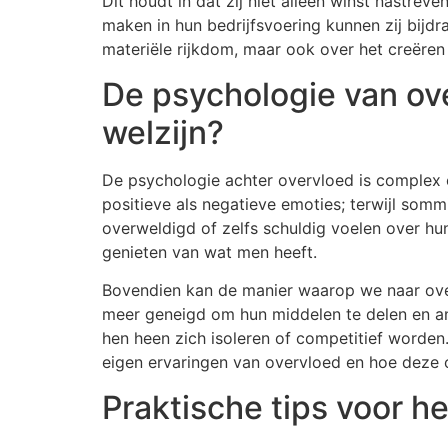
Dit houdt in dat zij niet alleen winst nastr
maken in hun bedrijfsvoering kunnen zij bijd
materiële rijkdom, maar ook over het creëre
De psychologie van ov
welzijn?
De psychologie achter overvloed is complex e
positieve als negatieve emoties; terwijl so
overweldigd of zelfs schuldig voelen over hun
genieten van wat men heeft.
Bovendien kan de manier waarop we naar overv
meer geneigd om hun middelen te delen en a
hen heen zich isoleren of competitief word
eigen ervaringen van overvloed en hoe deze 
Praktische tips voor h