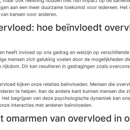
even, maar ook rekening houden met hun impact op de samenle
ragen aan een meer duurzame toekomst voor iedereen. Het d
n van kansen voor anderen.
ervloed: hoe beïnvloedt over
n heeft invloed op ons gedrag en welzijn op verschillende
mmige mensen zich gelukkig voelen door de mogelijkheden d
 rijkdom. Dit kan resulteren in gedragingen zoals overcons
loed kijken onze relaties beïnvloeden. Mensen die overvlo
nderen te helpen. Aan de andere kant kunnen mensen die z
en. Het begrijpen van deze psychologische dynamiek kan o
onze interacties met anderen beïnvloeden.
et omarmen van overvloed in o