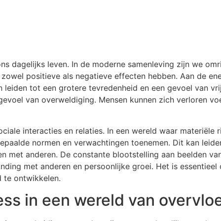
ns dagelijks leven. In de moderne samenleving zijn we om
zowel positieve als negatieve effecten hebben. Aan de ene
n leiden tot een grotere tevredenheid en een gevoel van vr
 gevoel van overweldiging. Mensen kunnen zich verloren vo
ciale interacties en relaties. In een wereld waar materiël
paalde normen en verwachtingen toenemen. Dit kan leiden 
en met anderen. De constante blootstelling aan beelden v
erbinding met anderen en persoonlijke groei. Het is essentie
 te ontwikkelen.
s in een wereld van overvlo