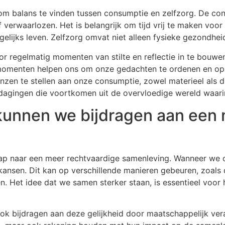
l om balans te vinden tussen consumptie en zelfzorg. De co
 verwaarlozen. Het is belangrijk om tijd vrij te maken voor 
elijks leven. Zelfzorg omvat niet alleen fysieke gezondhei
r regelmatig momenten van stilte en reflectie in te bouwen.
 momenten helpen ons om onze gedachten te ordenen en op
enzen te stellen aan onze consumptie, zowel materieel als d
agingen die voortkomen uit de overvloedige wereld waari
kunnen we bijdragen aan een m
stap naar een meer rechtvaardige samenleving. Wanneer we
kansen. Dit kan op verschillende manieren gebeuren, zoals 
en. Het idee dat we samen sterker staan, is essentieel vo
ook bijdragen aan deze gelijkheid door maatschappelijk v