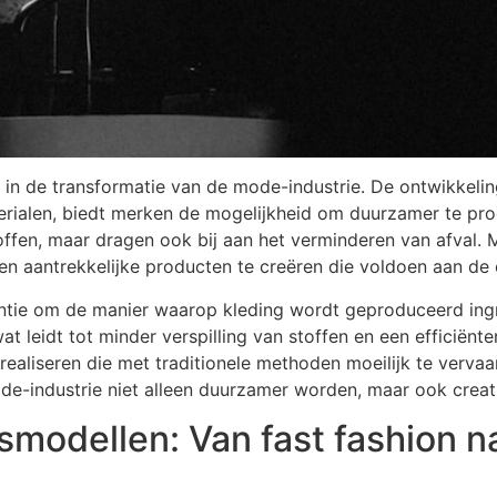
l in de transformatie van de mode-industrie. De ontwikkelin
terialen, biedt merken de mogelijkheid om duurzamer te pr
offen, maar dragen ook bij aan het verminderen van afval.
en aantrekkelijke producten te creëren die voldoen aan de
ntie om de manier waarop kleding wordt geproduceerd ingr
 leidt tot minder verspilling van stoffen en een efficiën
aliseren die met traditionele methoden moeilijk te vervaar
e-industrie niet alleen duurzamer worden, maar ook creatie
modellen: Van fast fashion na