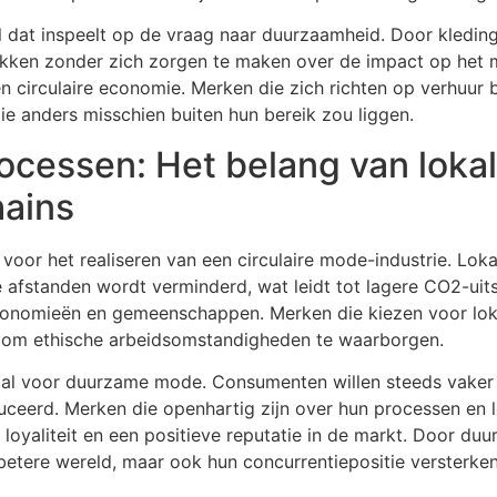
dat inspeelt op de vraag naar duurzaamheid. Door kleding 
en zonder zich zorgen te maken over de impact op het mi
n circulaire economie. Merken die zich richten op verhuur 
e anders misschien buiten hun bereik zou liggen.
cessen: Het belang van lokal
hains
oor het realiseren van een circulaire mode-industrie. Lokale
afstanden wordt verminderd, wat leidt tot lagere CO2-uits
economieën en gemeenschappen. Merken die kiezen voor lok
lt om ethische arbeidsomstandigheden te waarborgen.
ciaal voor duurzame mode. Consumenten willen steeds vake
eerd. Merken die openhartig zijn over hun processen en 
re loyaliteit en een positieve reputatie in de markt. Door 
betere wereld, maar ook hun concurrentiepositie versterken