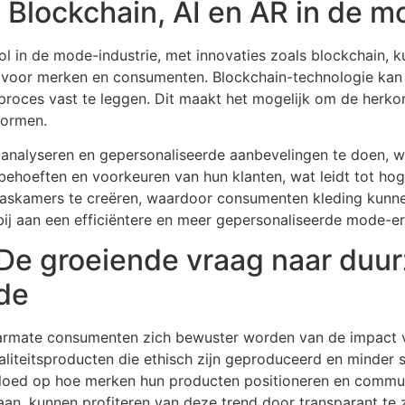
: Blockchain, AI en AR in de m
ol in de mode-industrie, met innovaties zoals blockchain, k
 voor merken en consumenten. Blockchain-technologie kan 
eproces vast te leggen. Dit maakt het mogelijk om de herko
normen.
nalyseren en gepersonaliseerde aanbevelingen te doen, wa
ehoeften en voorkeuren van hun klanten, wat leidt tot hog
paskamers te creëren, waardoor consumenten kleding kunne
ij aan een efficiëntere en meer gepersonaliseerde mode-er
e groeiende vraag naar duu
de
rmate consumenten zich bewuster worden van de impact v
iteitsproducten die ethisch zijn geproduceerd en minder sc
vloed op hoe merken hun producten positioneren en commu
n, kunnen profiteren van deze trend door transparant te z