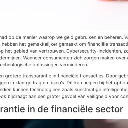
had op de manier waarop we geld gebruiken en beheren. Va
 hebben het gemakkelijker gemaakt om financiële transactie
 het gebied van vertrouwen. Cybersecurity-incidenten, zo
ondermijnen. Wanneer consumenten zich zorgen maken over d
technologische oplossingen verminderen.
en grotere transparantie in financiële transacties. Door g
rijgen in klantgedrag en risico’s. Dit kan helpen bij het o
ien kunnen technologieën zoals kunstmatige intelligentie 
 ook bijdraagt aan een groter gevoel van veiligheid voor c
antie in de financiële sector