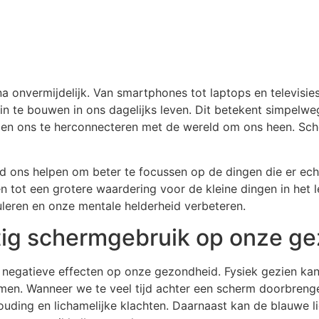
a onvermijdelijk. Van smartphones tot laptops en televisie
d in te bouwen in ons dagelijks leven. Dit betekent simpelw
 en ons te herconnecteren met de wereld om ons heen. Sche
 ons helpen om beter te focussen op de dingen die er echt
en tot een grotere waardering voor de kleine dingen in he
muleren en onze mentale helderheid verbeteren.
tig schermgebruik op onze g
negatieve effecten op onze gezondheid. Fysiek gezien kan
emen. Wanneer we te veel tijd achter een scherm doorbren
houding en lichamelijke klachten. Daarnaast kan de blauwe 