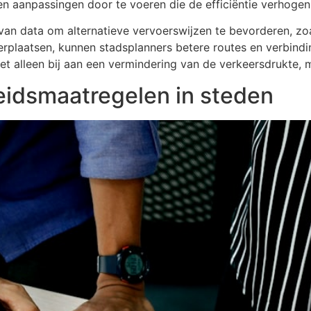
n aanpassingen door te voeren die de efficiëntie verhogen
n data om alternatieve vervoerswijzen te bevorderen, zoa
verplaatsen, kunnen stadsplanners betere routes en verbind
t alleen bij aan een vermindering van de verkeersdrukte, 
eidsmaatregelen in steden