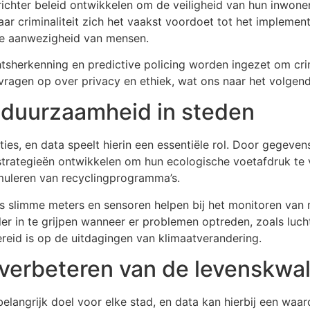
ichter beleid ontwikkelen om de veiligheid van hun inwoner
aar criminaliteit zich het vaakst voordoet tot het implemen
 de aanwezigheid van mensen.
tsherkenning en predictive policing worden ingezet om cri
vragen op over privacy en ethiek, wat ons naar het volgend
 duurzaamheid in steden
es, en data speelt hierin een essentiële rol. Door gegeven
strategieën ontwikkelen om hun ecologische voetafdruk te v
imuleren van recyclingprogramma’s.
slimme meters en sensoren helpen bij het monitoren van mi
ler in te grijpen wanneer er problemen optreden, zoals lucht
reid is op de uitdagingen van klimaatverandering.
verbeteren van de levenskwali
elangrijk doel voor elke stad, en data kan hierbij een waarde