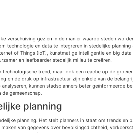
ke verschuiving gezien in de manier waarop steden worden 
om technologie en data te integreren in stedelijke planning
rnet of Things (IoT), kunstmatige intelligentie en big dat
urzamer en leefbaarder stedelijk milieu te creëren.
een technologische trend, maar ook een reactie op de groe
ing en de druk op infrastructuur zijn enkele van de belang
e analyseren, kunnen stadsplanners beter geïnformeerde be
an de gemeenschap.
elijke planning
delijke planning. Het stelt planners in staat om trends en 
e maken van gegevens over bevolkingsdichtheid, verkeerss